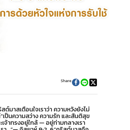
Share
สต์มาสเตือนใจเราว่า ความหวังยังไม่
”เป็นความสว่าง ความรัก และสันติสุข
ะเจ้าทรงอยู่ใกล้ — อยู่ท่ามกลางเรา
เรา…”— อิสยาห์ 9:2, 6“คริสต์มาสคือ